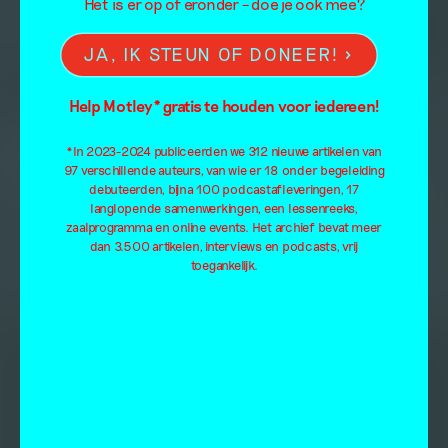
Het is er op of eronder – doe je ook mee?
JA, IK STEUN OF DONEER!
Help Motley* gratis te houden voor iedereen!
*In 2023-2024 publiceerden we 312 nieuwe artikelen van
97 verschillende auteurs, van wie er 18 onder begeleiding
debuteerden, bijna 100 podcastafleveringen, 17
langlopende samenwerkingen, een lessenreeks,
zaalprogramma en online events. Het archief bevat meer
dan 3.500 artikelen, interviews en podcasts, vrij
toegankelijk.