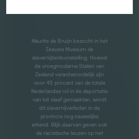
Maurits de Bruijn bezocht in het
Zeeuws Museum de
slavernijtentoonstelling. Hoewel
de vroegmoderne Staten van
Zeeland verantwoordelijk zijn
voor 45 procent van de totale
Nederlandse rol in de deportatie
van tot slaaf gemaakten, wordt
dit slavernijverleden in de
provincie nog nauwelijks
erkend. Blijk daarvan geven ook
de racistische leuzen op het