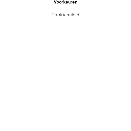
Voorkeuren
op en daarmee erkenning.’
Cookiebeleid