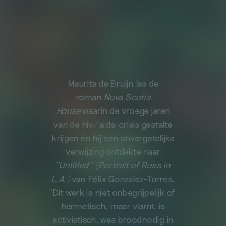
Maurits de Bruijn las de
roman
Nova Scotia
House
waarin de vroege jaren
van de hiv/aids-crisis gestalte
krijgen én hij een onvergetelijke
verwijzing ontdekte naar
“Untitled” (Portrait of Ross in
L.A.)
van Félix González-Torres.
‘Dit werk is niet onbegrijpelijk of
hermetisch, maar vlamt, is
activistisch, was broodnodig in