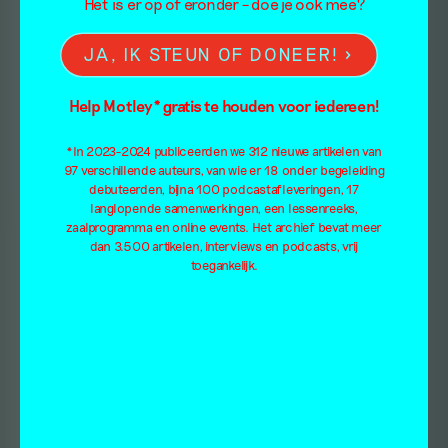
Het is er op of eronder – doe je ook mee?
JA, IK STEUN OF DONEER!
Help Motley* gratis te houden voor iedereen!
*In 2023-2024 publiceerden we 312 nieuwe artikelen van
97 verschillende auteurs, van wie er 18 onder begeleiding
debuteerden, bijna 100 podcastafleveringen, 17
langlopende samenwerkingen, een lessenreeks,
zaalprogramma en online events. Het archief bevat meer
dan 3.500 artikelen, interviews en podcasts, vrij
toegankelijk.