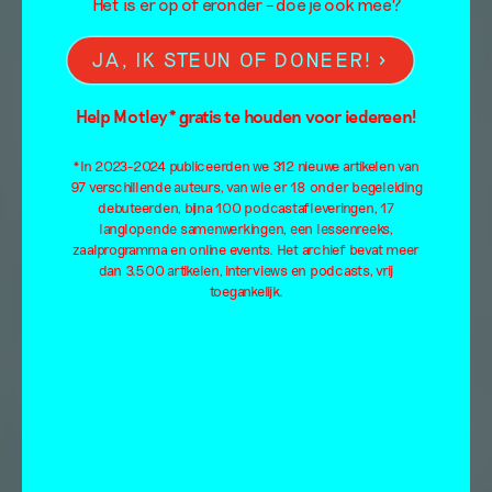
Het is er op of eronder – doe je ook mee?
JA, IK STEUN OF DONEER!
Help Motley* gratis te houden voor iedereen!
*In 2023-2024 publiceerden we 312 nieuwe artikelen van
97 verschillende auteurs, van wie er 18 onder begeleiding
debuteerden, bijna 100 podcastafleveringen, 17
langlopende samenwerkingen, een lessenreeks,
zaalprogramma en online events. Het archief bevat meer
dan 3.500 artikelen, interviews en podcasts, vrij
toegankelijk.