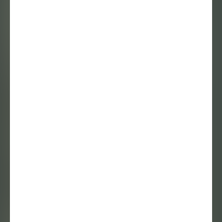
Ik schuil in het
dier, in de ander
schuilt een dier