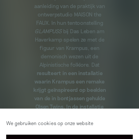
aanleiding van de praktijk van
ontwerpstudio MAISON the
FAUX. In hun tentoonstelling
GLAMPUSS
bij Das Leben am
Haverkamp spelen ze met de
figuur van Krampus, een
demonisch wezen uit de
Alpinistische folklore. Dat
resulteert in een installatie
waarin Krampus een remake
krijgt geïnspireerd op beelden
van de in bontjassen gehulde
Olsen Twins. In de installatie
onderzoekt MAISON the FAUX
paganistische symbolen en
We gebruiken cookies op onze website
rituelen: hoe deze eerst door