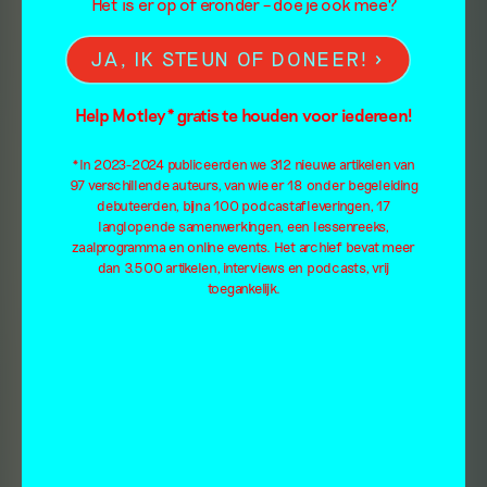
Het is er op of eronder – doe je ook mee?
JA, IK STEUN OF DONEER!
Help Motley* gratis te houden voor iedereen!
*In 2023-2024 publiceerden we 312 nieuwe artikelen van
97 verschillende auteurs, van wie er 18 onder begeleiding
debuteerden, bijna 100 podcastafleveringen, 17
langlopende samenwerkingen, een lessenreeks,
zaalprogramma en online events. Het archief bevat meer
dan 3.500 artikelen, interviews en podcasts, vrij
toegankelijk.