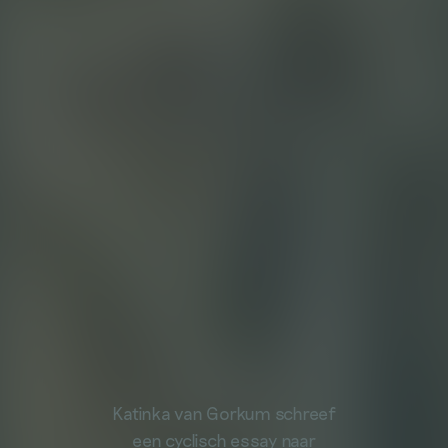
Katinka van Gorkum schreef
een cyclisch essay naar