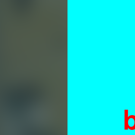
a
i
at