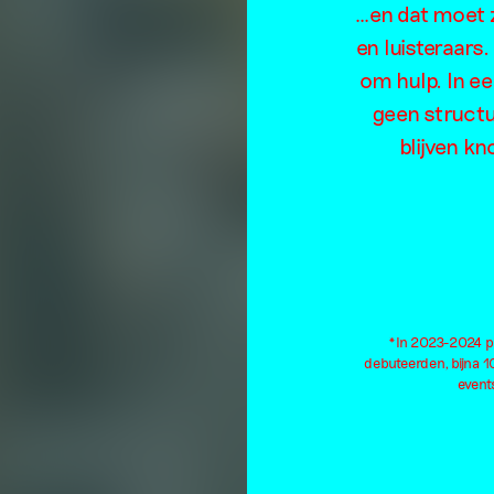
…en dat moet z
en luisteraars
om hulp. In e
geen structu
blijven kn
*In 2023-2024 pu
debuteerden, bijna 
events