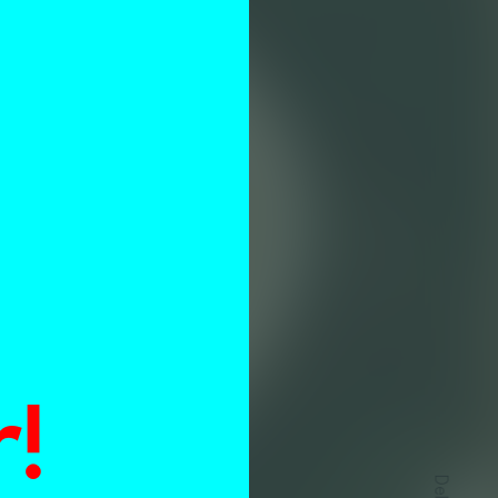
e
ig
t’
n
!
bij
Delen