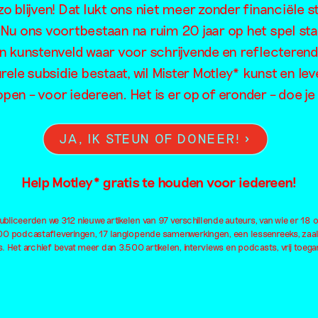
Karin Daa
o blijven! Dat lukt ons niet meer zonder financiële s
. Nu ons voortbestaan na ruim 20 jaar op het spel sta
en kunstenveld waar voor schrijvende en reflecteren
rele subsidie bestaat, wil Mister Motley* kunst en lev
open – voor iedereen. Het is er op of eronder – doe 
JA, IK STEUN OF DONEER!
Help Motley* gratis te houden voor iedereen!
bliceerden we 312 nieuwe artikelen van 97 verschillende auteurs, van wie er 18 
100 podcastafleveringen, 17 langlopende samenwerkingen, een lessenreeks, zaa
. Het archief bevat meer dan 3.500 artikelen, interviews en podcasts, vrij toegan