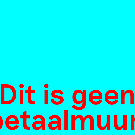
‘Ik voelde m
ltijd gelukk
n de bouwkee
Dit is gee
– op
betaalmuur
elierbezoek 