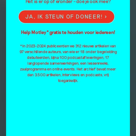
Het is er op of eronder – doe je ook mee?
JA, IK STEUN OF DONEER!
Help Motley* gratis te houden voor iedereen!
*In 2023-2024 publiceerden we 312 nieuwe artikelen van
97 verschillende auteurs, van wie er 18 onder begeleiding
debuteerden, bijna 100 podcastafleveringen, 17
langlopende samenwerkingen, een lessenreeks,
zaalprogramma en online events. Het archief bevat meer
dan 3.500 artikelen, interviews en podcasts, vrij
toegankelijk.