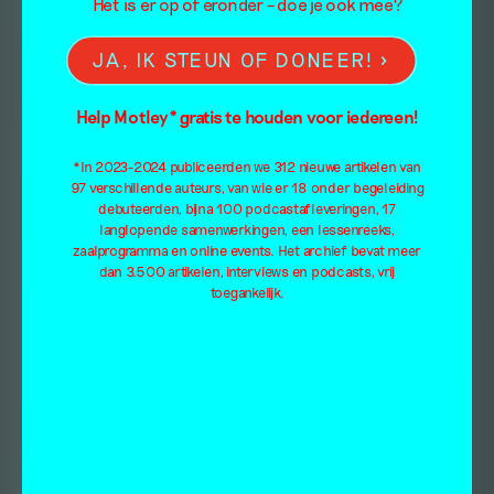
Het is er op of eronder – doe je ook mee?
JA, IK STEUN OF DONEER!
Help Motley* gratis te houden voor iedereen!
*In 2023-2024 publiceerden we 312 nieuwe artikelen van
97 verschillende auteurs, van wie er 18 onder begeleiding
debuteerden, bijna 100 podcastafleveringen, 17
langlopende samenwerkingen, een lessenreeks,
zaalprogramma en online events. Het archief bevat meer
dan 3.500 artikelen, interviews en podcasts, vrij
toegankelijk.