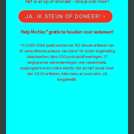
Het is er op of eronder – doe je ook mee?
JA, IK STEUN OF DONEER!
Help Motley* gratis te houden voor iedereen!
*In 2023-2024 publiceerden we 312 nieuwe artikelen van
97 verschillende auteurs, van wie er 18 onder begeleiding
debuteerden, bijna 100 podcastafleveringen, 17
langlopende samenwerkingen, een lessenreeks,
zaalprogramma en online events. Het archief bevat meer
dan 3.500 artikelen, interviews en podcasts, vrij
toegankelijk.