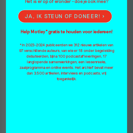
Het is er op of eronder – doe je ook mee?
JA, IK STEUN OF DONEER!
Help Motley* gratis te houden voor iedereen!
*In 2023-2024 publiceerden we 312 nieuwe artikelen van
97 verschillende auteurs, van wie er 18 onder begeleiding
debuteerden, bijna 100 podcastafleveringen, 17
langlopende samenwerkingen, een lessenreeks,
zaalprogramma en online events. Het archief bevat meer
dan 3.500 artikelen, interviews en podcasts, vrij
toegankelijk.