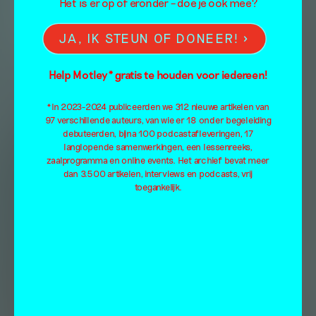
Het is er op of eronder – doe je ook mee?
JA, IK STEUN OF DONEER!
Help Motley* gratis te houden voor iedereen!
*In 2023-2024 publiceerden we 312 nieuwe artikelen van
97 verschillende auteurs, van wie er 18 onder begeleiding
debuteerden, bijna 100 podcastafleveringen, 17
langlopende samenwerkingen, een lessenreeks,
zaalprogramma en online events. Het archief bevat meer
dan 3.500 artikelen, interviews en podcasts, vrij
toegankelijk.