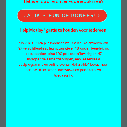
Het is er op of eronder – doe je ook mee?
JA, IK STEUN OF DONEER!
Help Motley* gratis te houden voor iedereen!
*In 2023-2024 publiceerden we 312 nieuwe artikelen van
97 verschillende auteurs, van wie er 18 onder begeleiding
debuteerden, bijna 100 podcastafleveringen, 17
langlopende samenwerkingen, een lessenreeks,
zaalprogramma en online events. Het archief bevat meer
dan 3.500 artikelen, interviews en podcasts, vrij
toegankelijk.