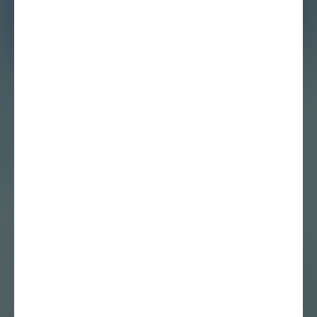
Kunst en
vormgeving als
communicerende
vaten – Met Babs
Haenen in The
Frozen Fountain
Delen