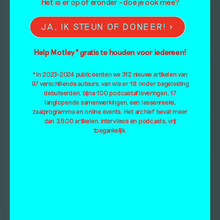
Het is er op of eronder – doe je ook mee?
JA, IK STEUN OF DONEER!
Help Motley* gratis te houden voor iedereen!
*In 2023-2024 publiceerden we 312 nieuwe artikelen van
97 verschillende auteurs, van wie er 18 onder begeleiding
debuteerden, bijna 100 podcastafleveringen, 17
langlopende samenwerkingen, een lessenreeks,
zaalprogramma en online events. Het archief bevat meer
dan 3.500 artikelen, interviews en podcasts, vrij
toegankelijk.