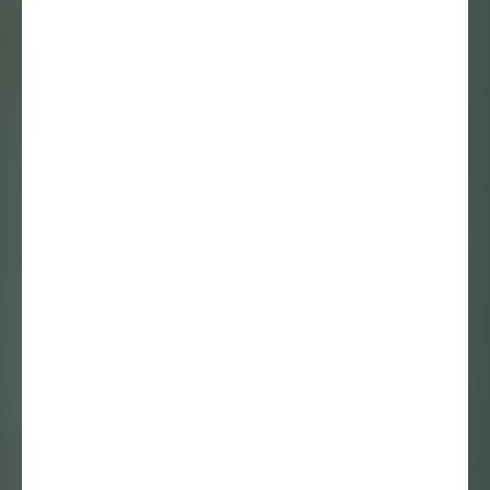
‘Kunstenaars
kunnen ons
bewuster maken’
– over hoe een
kunstproject
negen locaties
vindt in een
veranderend
landschap