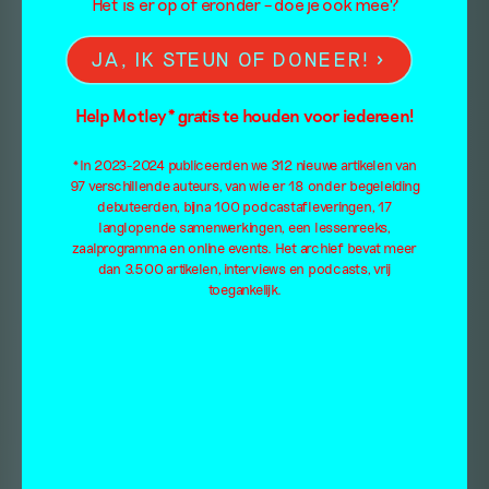
Het is er op of eronder – doe je ook mee?
JA, IK STEUN OF DONEER!
Help Motley* gratis te houden voor iedereen!
*In 2023-2024 publiceerden we 312 nieuwe artikelen van
97 verschillende auteurs, van wie er 18 onder begeleiding
debuteerden, bijna 100 podcastafleveringen, 17
langlopende samenwerkingen, een lessenreeks,
zaalprogramma en online events. Het archief bevat meer
dan 3.500 artikelen, interviews en podcasts, vrij
toegankelijk.