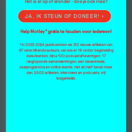
Het is er op of eronder – doe je ook mee?
JA, IK STEUN OF DONEER!
Help Motley* gratis te houden voor iedereen!
*In 2023-2024 publiceerden we 312 nieuwe artikelen van
97 verschillende auteurs, van wie er 18 onder begeleiding
debuteerden, bijna 100 podcastafleveringen, 17
langlopende samenwerkingen, een lessenreeks,
zaalprogramma en online events. Het archief bevat meer
dan 3.500 artikelen, interviews en podcasts, vrij
toegankelijk.