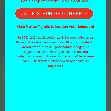
Het is er op of eronder – doe je ook mee?
JA, IK STEUN OF DONEER!
Help Motley* gratis te houden voor iedereen!
*In 2023-2024 publiceerden we 312 nieuwe artikelen van
97 verschillende auteurs, van wie er 18 onder begeleiding
debuteerden, bijna 100 podcastafleveringen, 17
langlopende samenwerkingen, een lessenreeks,
zaalprogramma en online events. Het archief bevat meer
dan 3.500 artikelen, interviews en podcasts, vrij
toegankelijk.