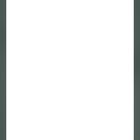
Laten we het nog
eens hebben over
het tentoonstellen
van koloniaal
geweld