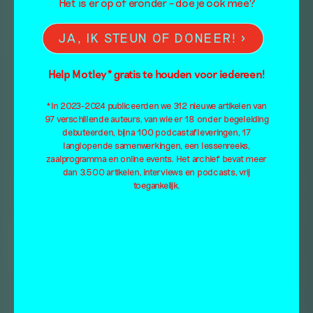
Het is er op of eronder – doe je ook mee?
JA, IK STEUN OF DONEER!
Help Motley* gratis te houden voor iedereen!
*In 2023-2024 publiceerden we 312 nieuwe artikelen van
97 verschillende auteurs, van wie er 18 onder begeleiding
debuteerden, bijna 100 podcastafleveringen, 17
langlopende samenwerkingen, een lessenreeks,
zaalprogramma en online events. Het archief bevat meer
dan 3.500 artikelen, interviews en podcasts, vrij
toegankelijk.