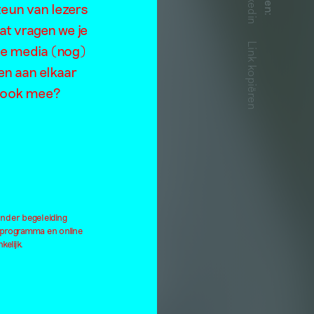
Linkedin
teun van lezers
:
r
at vragen we je
Link kopiëren
de media (nog)
en aan elkaar
je ook mee?
onder begeleiding
lprogramma en online
kelijk.