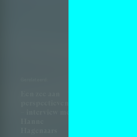
Gerelateerd:
Een zee aan
perspectieven
– interview met
Hanne
Hagenaars