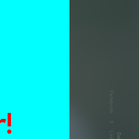
n
Facebook
!
X
ls
Delen