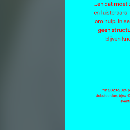
…en dat moet z
en luisteraars
om hulp. In e
geen structu
blijven kn
*In 2023-2024 pu
debuteerden, bijna 
events