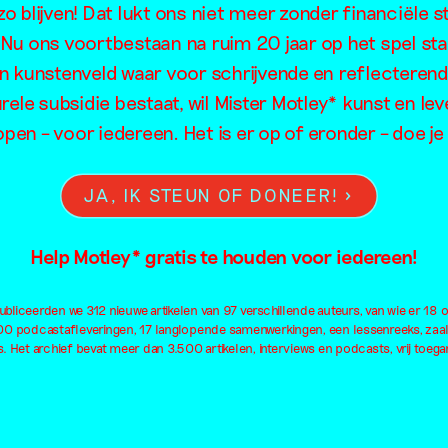
o blijven! Dat lukt ons niet meer zonder financiële s
handelswaa
. Nu ons voortbestaan na ruim 20 jaar op het spel sta
en kunstenveld waar voor schrijvende en reflecteren
rele subsidie bestaat, wil Mister Motley* kunst en lev
open – voor iedereen. Het is er op of eronder – doe 
JA, IK STEUN OF DONEER!
Help Motley* gratis te houden voor iedereen!
bliceerden we 312 nieuwe artikelen van 97 verschillende auteurs, van wie er 18 
100 podcastafleveringen, 17 langlopende samenwerkingen, een lessenreeks, zaa
. Het archief bevat meer dan 3.500 artikelen, interviews en podcasts, vrij toegan