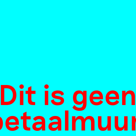
Dit is gee
betaalmuur
evenskunst a