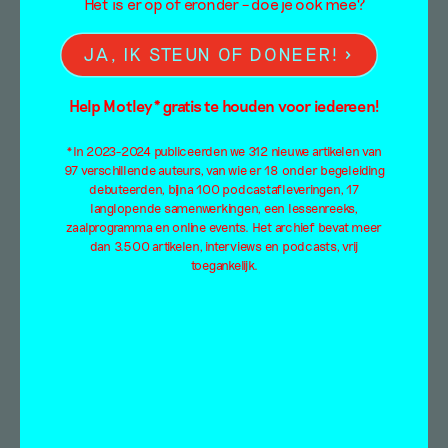
Het is er op of eronder – doe je ook mee?
JA, IK STEUN OF DONEER!
Neem de tijd — Open
Help Motley* gratis te houden voor iedereen!
Studios Jan van Eyck
*In 2023-2024 publiceerden we 312 nieuwe artikelen van
2020
97 verschillende auteurs, van wie er 18 onder begeleiding
debuteerden, bijna 100 podcastafleveringen, 17
langlopende samenwerkingen, een lessenreeks,
Tentoonstellingsbespreking
zaalprogramma en online events. Het archief bevat meer
dan 3.500 artikelen, interviews en podcasts, vrij
Puck Kroon
toegankelijk.
7 maart 2020
Waarom zou je een eindwerk tonen wanneer
de weg naar dat werk centraal staat? En hoe
maak je het proces…