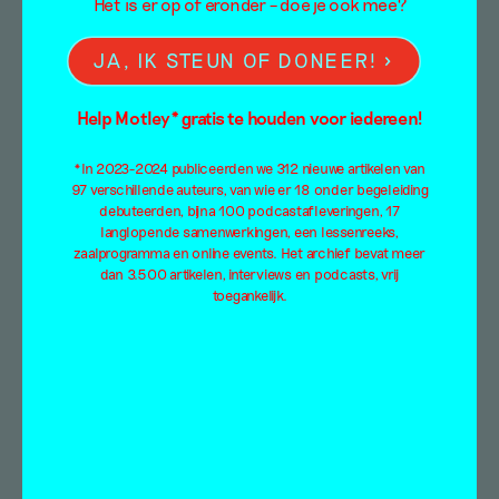
Het is er op of eronder – doe je ook mee?
In de wereld van Lisa
JA, IK STEUN OF DONEER!
Brice hoeven
Help Motley* gratis te houden voor iedereen!
vrouwen zich niet te
*In 2023-2024 publiceerden we 312 nieuwe artikelen van
verbergen
97 verschillende auteurs, van wie er 18 onder begeleiding
debuteerden, bijna 100 podcastafleveringen, 17
langlopende samenwerkingen, een lessenreeks,
Tentoonstellingsbespreking
zaalprogramma en online events. Het archief bevat meer
Eline van der Haak
dan 3.500 artikelen, interviews en podcasts, vrij
toegankelijk.
26 februari 2021
Nu een groot deel van de wereld zich al bijna
een jaar af en aan in verschillende vormen van
een…