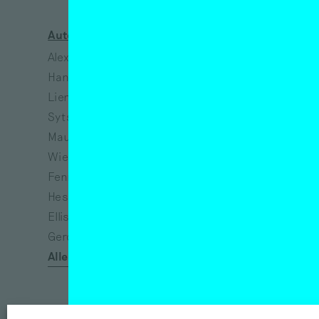
Auteurs
Kunstenaars
Alex de Vries
Jeanne van Heeswijk
Hanne Hagenaars
Bart Lunenburg
Lieneke Hulshof
Richtje Reinsma
Sytske van Koeveringe
Melanie Bonajo
Maurits de Bruijn
Susanne Khalil Yusef
Wieke Teselink
Narges Mohammadi
Fenne Saedt
Vincent van Gogh
Heske ten Cate
Eva Spierenburg
Ellis Kat
Tracey Emin
Gerda van de Glind
Afra Eisma
Alle auteurs
Félix González-Torres