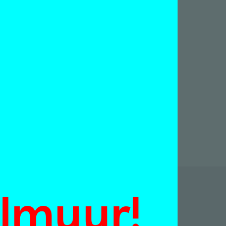
almuur!
p: