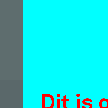
vert
bezo
Apo
Interview
Puck Kro
19 septe
Dit is
D