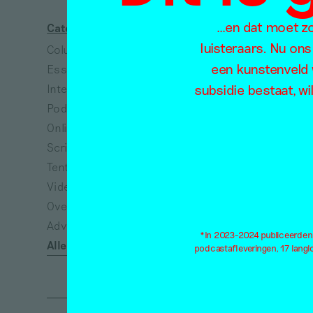
…en dat moet zo 
Categorieën
Thema's
luisteraars. Nu ons
Column
Absurdisme
een kunstenveld 
Essay
Arbeid
subsidie bestaat, wi
Interview
Architectuur
Podcast
Collectiviteit
Online tentoonstelling
Dans
Scriptie
Dieren
Tentoonstellingsbespreking
Dood
Video
Ecologie
Overig
Eenzaamheid
Advertisement*
Emancipatie
*In 2023-2024 publiceerden w
Alle categorieën
Empathie
podcastafleveringen, 17 lang