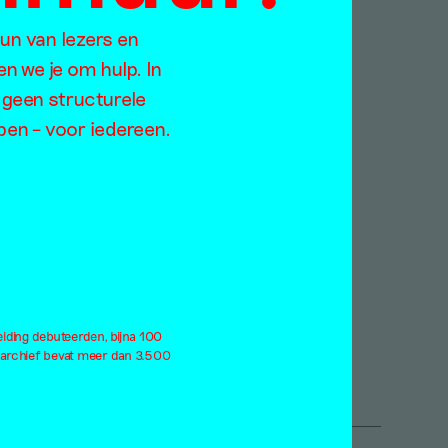
eun van lezers en
Jaargangen
en we je om hulp. In
Too
2021
 geen structurele
ratie
2020
open – voor iedereen.
rodiversiteit
2019
rlog
2018
derdom
2017
ndemie
2016
rformance
2015
atteland
2014
itiek
2013
eerness
2012
eiding debuteerden, bijna 100
le thema's
Alle jaargangen
 archief bevat meer dan 3.500