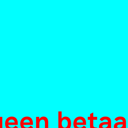
rouwen’ – Op
ek bij de
theek
on
mber 2019
 geen beta
oorzoek de artikelen van Mister Motley o