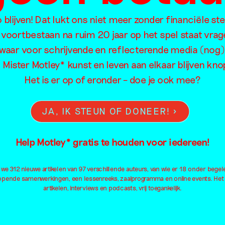
blijven! Dat lukt ons niet meer zonder financiële st
 voortbestaan na ruim 20 jaar op het spel staat vrag
Eten
Intimiteit
Me
waar voor schrijvende en reflecterende media (nog)
Familie
Kapitalisme
Mig
l Mister Motley* kunst en leven aan elkaar blijven kn
Feminisme
Kleding
Neu
Film
Kleur
Oo
Het is er op of eronder – doe je ook mee?
Fotografie
Kolonialisme
Ou
Geluid
Kunsteducatie
Pa
JA, IK STEUN OF DONEER!
Geschiedenis
Kunstmatige intelligentie
Pe
Geweld
Landschap
Pl
Help Motley* gratis te houden voor iedereen!
Installatie
Lichaam
Pol
Institutioneel
Liefde
Qu
e 312 nieuwe artikelen van 97 verschillende auteurs, van wie er 18 onder begel
Internet
Macht
Al
lopende samenwerkingen, een lessenreeks, zaalprogramma en online events. Het
artikelen, interviews en podcasts, vrij toegankelijk.