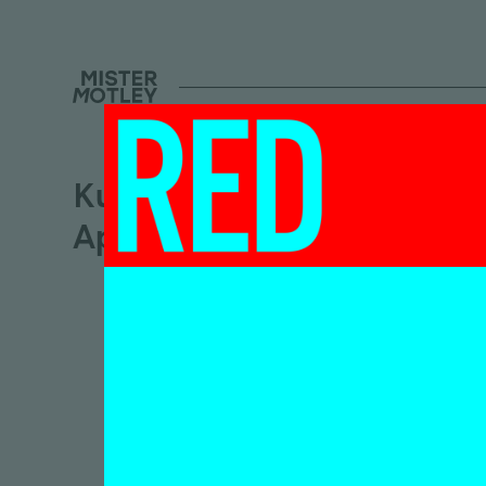
Kunstplatform de
Apotheek
‘Je 
kuns