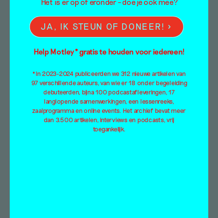
Het is er op of eronder – doe je ook mee?
JA, IK STEUN OF DONEER!
Help Motley* gratis te houden voor iedereen!
*In 2023-2024 publiceerden we 312 nieuwe artikelen van
97 verschillende auteurs, van wie er 18 onder begeleiding
debuteerden, bijna 100 podcastafleveringen, 17
langlopende samenwerkingen, een lessenreeks,
zaalprogramma en online events. Het archief bevat meer
dan 3.500 artikelen, interviews en podcasts, vrij
toegankelijk.
Opengesneden als een
vis (voor Elsa Sahal)
Maarten Buser