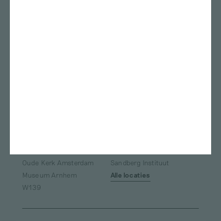
Locaties
Stedelijk Museum
Rietveld academie
Amsterdam
Kunstmuseum Den Haag
ArtEZ studium generale
Bonnefanten
Nest
Teylers Museum
Gerrit Rietveld Academie
Das Leben am Haverkamp
Marres
TENT Rotterdam
Oude Kerk
Framer Framed
ArtEZ university of the Arts
Van Abbemuseum
Museum de Pont
Fries Museum
Oude Kerk Amsterdam
Sandberg Instituut
Museum Arnhem
Alle locaties
W139