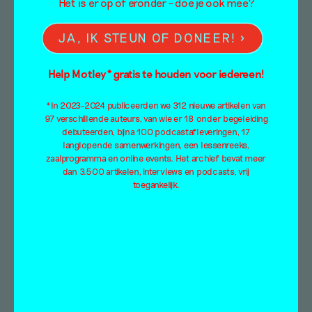
Het is er op of eronder – doe je ook mee?
Kunst in de buitenlucht
JA, IK STEUN OF DONEER!
– zomer 2021
Help Motley* gratis te houden voor iedereen!
Redactie
*In 2023-2024 publiceerden we 312 nieuwe artikelen van
2 augustus 2021
97 verschillende auteurs, van wie er 18 onder begeleiding
debuteerden, bijna 100 podcastafleveringen, 17
Deze zomer wordt er ingehaald én er stond al
langlopende samenwerkingen, een lessenreeks,
zaalprogramma en online events. Het archief bevat meer
van alles op de agenda. Het is dan ook lang
dan 3.500 artikelen, interviews en podcasts, vrij
geleden…
toegankelijk.