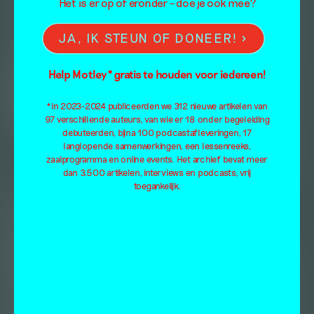
Het is er op of eronder – doe je ook mee?
JA, IK STEUN OF DONEER!
Help Motley* gratis te houden voor iedereen!
*In 2023-2024 publiceerden we 312 nieuwe artikelen van
97 verschillende auteurs, van wie er 18 onder begeleiding
debuteerden, bijna 100 podcastafleveringen, 17
langlopende samenwerkingen, een lessenreeks,
zaalprogramma en online events. Het archief bevat meer
dan 3.500 artikelen, interviews en podcasts, vrij
toegankelijk.