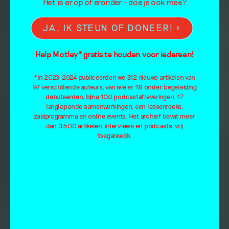
Het is er op of eronder – doe je ook mee?
JA, IK STEUN OF DONEER!
Help Motley* gratis te houden voor iedereen!
*In 2023-2024 publiceerden we 312 nieuwe artikelen van
97 verschillende auteurs, van wie er 18 onder begeleiding
debuteerden, bijna 100 podcastafleveringen, 17
langlopende samenwerkingen, een lessenreeks,
zaalprogramma en online events. Het archief bevat meer
dan 3.500 artikelen, interviews en podcasts, vrij
toegankelijk.