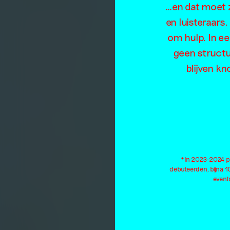
…en dat moet z
en luisteraars
om hulp. In e
geen structu
blijven kn
*In 2023-2024 pu
debuteerden, bijna 
events