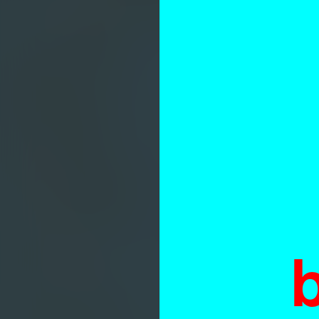
wa
w
d
g