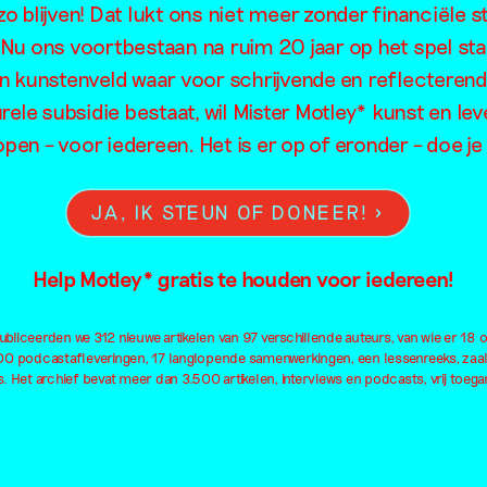
o blijven! Dat lukt ons niet meer zonder financiële s
. Nu ons voortbestaan na ruim 20 jaar op het spel sta
en kunstenveld waar voor schrijvende en reflecteren
rele subsidie bestaat, wil Mister Motley* kunst en lev
open – voor iedereen. Het is er op of eronder – doe 
JA, IK STEUN OF DONEER!
Help Motley* gratis te houden voor iedereen!
bliceerden we 312 nieuwe artikelen van 97 verschillende auteurs, van wie er 18 
100 podcastafleveringen, 17 langlopende samenwerkingen, een lessenreeks, zaa
. Het archief bevat meer dan 3.500 artikelen, interviews en podcasts, vrij toegan