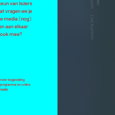
Linkedin
teun van lezers
:
at vragen we je
Link kopiëren
de media (nog)
en aan elkaar
je ook mee?
onder begeleiding
lprogramma en online
kelijk.