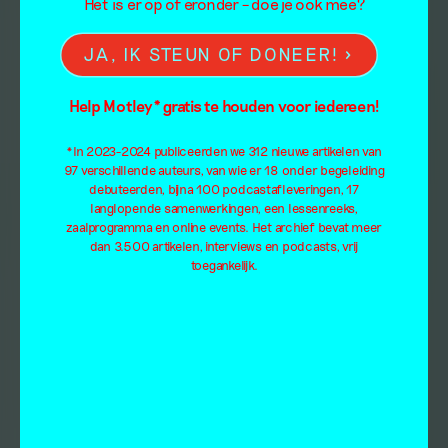
Het is er op of eronder – doe je ook mee?
JA, IK STEUN OF DONEER!
Help Motley* gratis te houden voor iedereen!
*In 2023-2024 publiceerden we 312 nieuwe artikelen van
97 verschillende auteurs, van wie er 18 onder begeleiding
debuteerden, bijna 100 podcastafleveringen, 17
langlopende samenwerkingen, een lessenreeks,
zaalprogramma en online events. Het archief bevat meer
dan 3.500 artikelen, interviews en podcasts, vrij
toegankelijk.