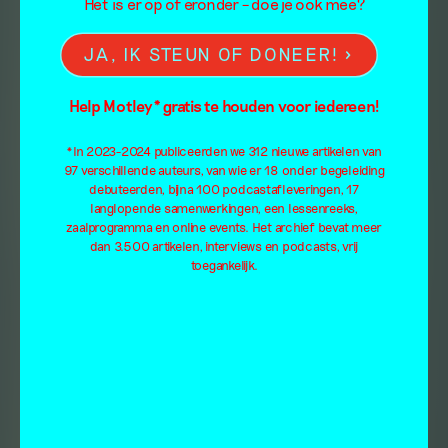
Het is er op of eronder – doe je ook mee?
JA, IK STEUN OF DONEER!
Help Motley* gratis te houden voor iedereen!
*In 2023-2024 publiceerden we 312 nieuwe artikelen van
97 verschillende auteurs, van wie er 18 onder begeleiding
debuteerden, bijna 100 podcastafleveringen, 17
langlopende samenwerkingen, een lessenreeks,
zaalprogramma en online events. Het archief bevat meer
dan 3.500 artikelen, interviews en podcasts, vrij
toegankelijk.