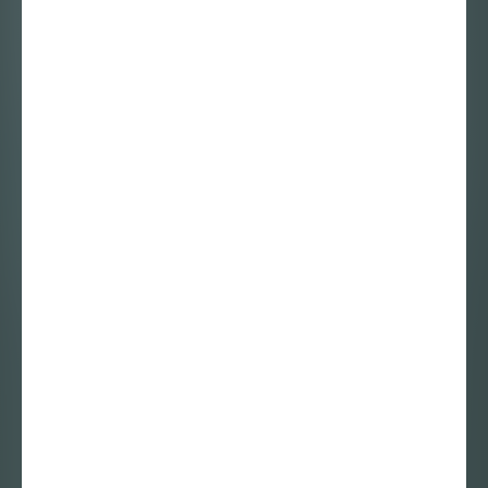
Nina Thibo – De
Konijnen/Hazen-
Psychopaat.