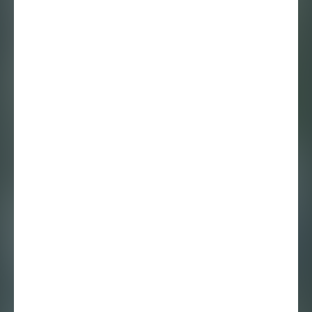
No time, no space
baby – Susan Kooi