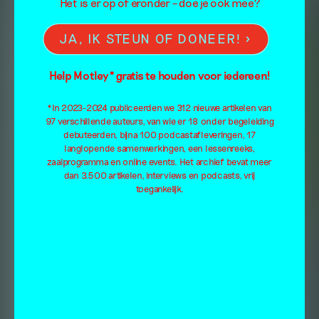
Het is er op of eronder – doe je ook mee?
JA, IK STEUN OF DONEER!
Help Motley* gratis te houden voor iedereen!
*In 2023-2024 publiceerden we 312 nieuwe artikelen van
97 verschillende auteurs, van wie er 18 onder begeleiding
debuteerden, bijna 100 podcastafleveringen, 17
langlopende samenwerkingen, een lessenreeks,
zaalprogramma en online events. Het archief bevat meer
dan 3.500 artikelen, interviews en podcasts, vrij
toegankelijk.