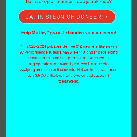
Het is er op of eronder – doe je ook mee?
JA, IK STEUN OF DONEER!
Help Motley* gratis te houden voor iedereen!
*In 2023-2024 publiceerden we 312 nieuwe artikelen van
97 verschillende auteurs, van wie er 18 onder begeleiding
debuteerden, bijna 100 podcastafleveringen, 17
langlopende samenwerkingen, een lessenreeks,
zaalprogramma en online events. Het archief bevat meer
dan 3.500 artikelen, interviews en podcasts, vrij
toegankelijk.