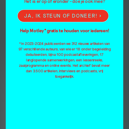
Het is er op of eronder – doe je ook mee?
JA, IK STEUN OF DONEER!
Help Motley* gratis te houden voor iedereen!
*In 2023-2024 publiceerden we 312 nieuwe artikelen van
97 verschillende auteurs, van wie er 18 onder begeleiding
debuteerden, bijna 100 podcastafleveringen, 17
langlopende samenwerkingen, een lessenreeks,
zaalprogramma en online events. Het archief bevat meer
dan 3.500 artikelen, interviews en podcasts, vrij
toegankelijk.