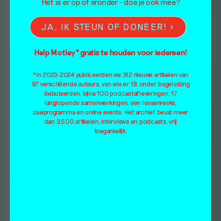
Het is er op of eronder – doe je ook mee?
JA, IK STEUN OF DONEER!
Help Motley* gratis te houden voor iedereen!
*In 2023-2024 publiceerden we 312 nieuwe artikelen van
97 verschillende auteurs, van wie er 18 onder begeleiding
debuteerden, bijna 100 podcastafleveringen, 17
langlopende samenwerkingen, een lessenreeks,
zaalprogramma en online events. Het archief bevat meer
dan 3.500 artikelen, interviews en podcasts, vrij
toegankelijk.