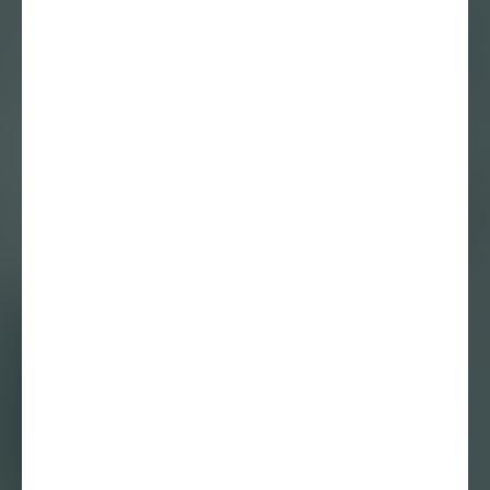
OPDRACHT IIII :
maanbriefjes –
Richtje Reinsma