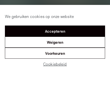
We gebruiken cookies op onze website
Accepteren
Voor een nieuwe rubriek zoekt
Weigeren
Mister Motley een essayist. Iets
voor jou? Reageer dan voor 24
Voorkeuren
mei.
Cookiebeleid