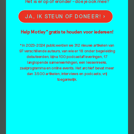
Het is er op of eronder – doe je ook mee?
JA, IK STEUN OF DONEER!
Help Motley* gratis te houden voor iedereen!
*In 2023-2024 publiceerden we 312 nieuwe artikelen van
97 verschillende auteurs, van wie er 18 onder begeleiding
debuteerden, bijna 100 podcastafleveringen, 17
langlopende samenwerkingen, een lessenreeks,
zaalprogramma en online events. Het archief bevat meer
dan 3.500 artikelen, interviews en podcasts, vrij
toegankelijk.