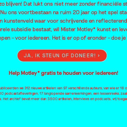
arped Time 
o blijven! Dat lukt ons niet meer zonder financiële s
. Nu ons voortbestaan na ruim 20 jaar op het spel sta
en kunstenveld waar voor schrijvende en reflecteren
de Vleeshal
rele subsidie bestaat, wil Mister Motley* kunst en lev
open – voor iedereen. Het is er op of eronder – doe 
JA, IK STEUN OF DONEER!
Help Motley* gratis te houden voor iedereen!
bliceerden we 312 nieuwe artikelen van 97 verschillende auteurs, van wie er 18 
100 podcastafleveringen, 17 langlopende samenwerkingen, een lessenreeks, zaa
. Het archief bevat meer dan 3.500 artikelen, interviews en podcasts, vrij toegan