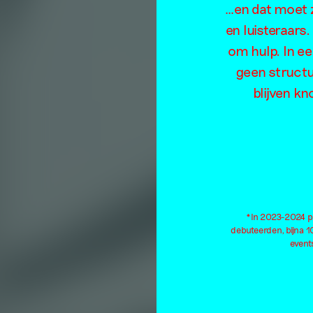
W
…en dat moet z
en luisteraars
om hulp. In e
geen structu
blijven kn
*In 2023-2024 pu
debuteerden, bijna 
events