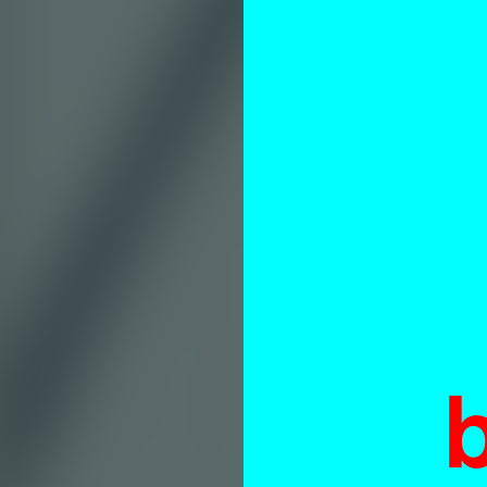
vl
ti
N
n