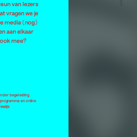
in
teun van lezers
at vragen we je
de media (nog)
en aan elkaar
je ook mee?
onder begeleiding
lprogramma en online
kelijk.