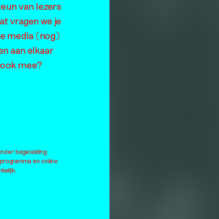
teun van lezers
at vragen we je
de media (nog)
en aan elkaar
je ook mee?
onder begeleiding
lprogramma en online
kelijk.