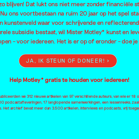
o blijven! Dat lukt ons niet meer zonder financiële s
Woods
. Nu ons voortbestaan na ruim 20 jaar op het spel sta
en kunstenveld waar voor schrijvende en reflecteren
rele subsidie bestaat, wil Mister Motley* kunst en lev
open – voor iedereen. Het is er op of eronder – doe 
JA, IK STEUN OF DONEER!
Help Motley* gratis te houden voor iedereen!
bliceerden we 312 nieuwe artikelen van 97 verschillende auteurs, van wie er 18 
100 podcastafleveringen, 17 langlopende samenwerkingen, een lessenreeks, zaa
. Het archief bevat meer dan 3.500 artikelen, interviews en podcasts, vrij toegan