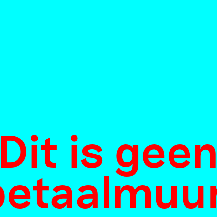
Dit is gee
betaalmuur
People in th