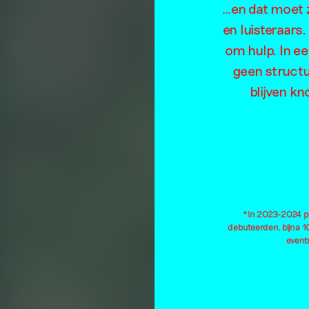
…en dat moet z
en luisteraars
om hulp. In e
geen structu
blijven kn
*In 2023-2024 pu
debuteerden, bijna 
events