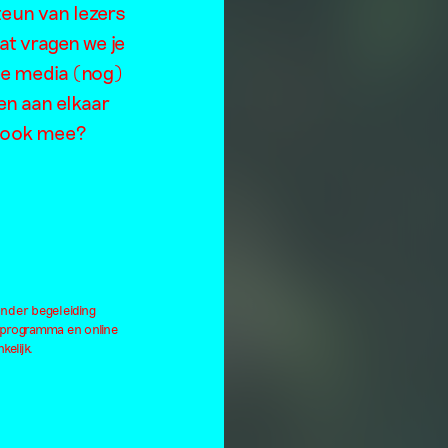
teun van lezers
at vragen we je
de media (nog)
en aan elkaar
je ook mee?
onder begeleiding
lprogramma en online
kelijk.