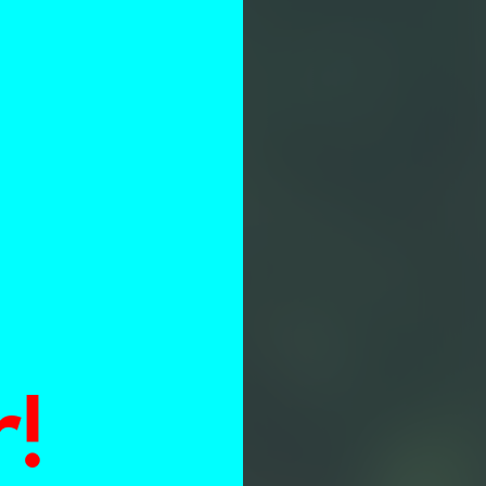
n
!
e