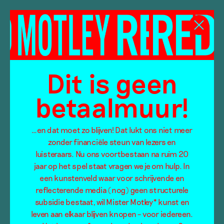
Kost
Dit is geen
nog
betaalmuur!
minder
dan
…en dat moet zo blijven! Dat lukt ons niet meer
je
zonder financiële steun van lezers en
luisteraars. Nu ons voortbestaan na ruim 20
Cineville-abo
jaar op het spel staat vragen we je om hulp. In
een kunstenveld waar voor schrijvende en
reflecterende media (nog) geen structurele
€
11,00
/ maand
subsidie bestaat, wil Mister Motley* kunst en
leven aan elkaar blijven knopen – voor iedereen.