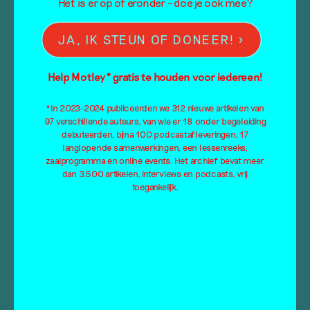
Het is er op of eronder – doe je ook mee?
Kost
nog
NAAR BETALEN
JA, IK STEUN OF DONEER!
minder
dan
Help Motley* gratis te houden voor iedereen!
je
Cineville-
*In 2023-2024 publiceerden we 312 nieuwe artikelen van
Doorzoek de artikelen van Mister Motley
abo
97 verschillende auteurs, van wie er 18 onder begeleiding
op:
debuteerden, bijna 100 podcastafleveringen, 17
quantity
langlopende samenwerkingen, een lessenreeks,
zaalprogramma en online events. Het archief bevat meer
dan 3.500 artikelen, interviews en podcasts, vrij
Categorieën
toegankelijk.
Column
Tentoonstellingsbespreking
Essay
Video
Interview
Overig
Podcast
Advertisement*
Online tentoonstelling
Alle categorieën
Scriptie