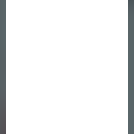
Puck Verkade en
Joeke van der Vee
in Kunst is Lang