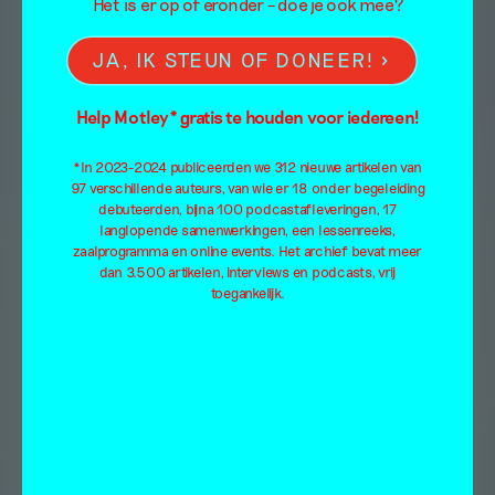
Het is er op of eronder – doe je ook mee?
JA, IK STEUN OF DONEER!
Help Motley* gratis te houden voor iedereen!
*In 2023-2024 publiceerden we 312 nieuwe artikelen van
97 verschillende auteurs, van wie er 18 onder begeleiding
debuteerden, bijna 100 podcastafleveringen, 17
langlopende samenwerkingen, een lessenreeks,
zaalprogramma en online events. Het archief bevat meer
dan 3.500 artikelen, interviews en podcasts, vrij
toegankelijk.