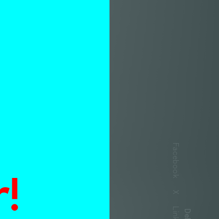
n
Facebook
!
X
Delen