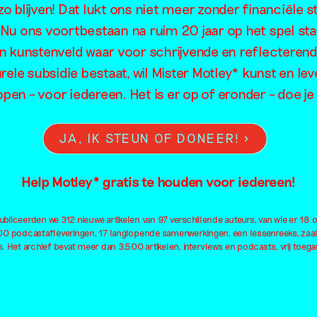
alon der Ang
o blijven! Dat lukt ons niet meer zonder financiële s
. Nu ons voortbestaan na ruim 20 jaar op het spel sta
en kunstenveld waar voor schrijvende en reflecteren
rele subsidie bestaat, wil Mister Motley* kunst en lev
open – voor iedereen. Het is er op of eronder – doe 
JA, IK STEUN OF DONEER!
Help Motley* gratis te houden voor iedereen!
bliceerden we 312 nieuwe artikelen van 97 verschillende auteurs, van wie er 18 
100 podcastafleveringen, 17 langlopende samenwerkingen, een lessenreeks, zaa
. Het archief bevat meer dan 3.500 artikelen, interviews en podcasts, vrij toegan