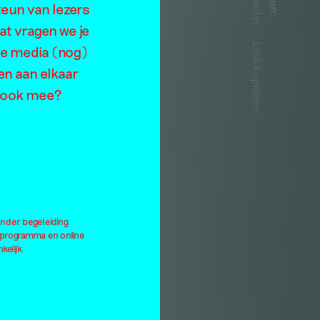
Linkedin
st
teun van lezers
:
at vragen we je
Link kopiëren
de media (nog)
en aan elkaar
je ook mee?
onder begeleiding
lprogramma en online
kelijk.