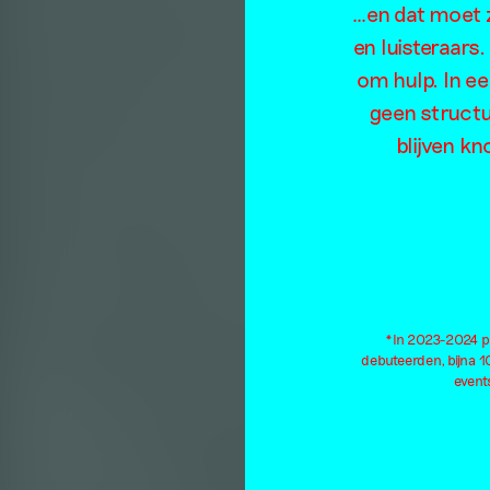
S
…en dat moet z
en luisteraars
om hulp. In e
geen structu
blijven kn
*In 2023-2024 pu
debuteerden, bijna 
events