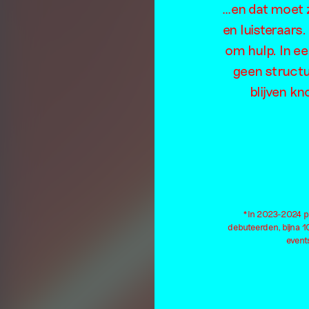
…en dat moet z
en luisteraars
om hulp. In e
geen structu
blijven kn
*In 2023-2024 pu
debuteerden, bijna 
events