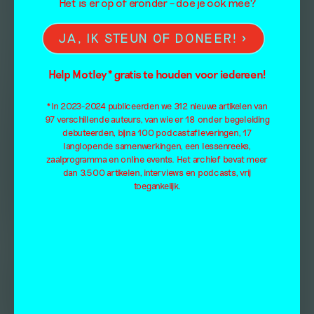
Het is er op of eronder – doe je ook mee?
JA, IK STEUN OF DONEER!
Help Motley* gratis te houden voor iedereen!
*In 2023-2024 publiceerden we 312 nieuwe artikelen van
97 verschillende auteurs, van wie er 18 onder begeleiding
debuteerden, bijna 100 podcastafleveringen, 17
langlopende samenwerkingen, een lessenreeks,
zaalprogramma en online events. Het archief bevat meer
dan 3.500 artikelen, interviews en podcasts, vrij
toegankelijk.