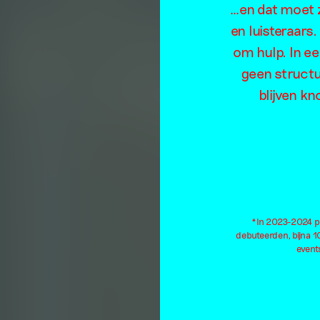
…en dat moet z
en luisteraars
om hulp. In e
geen structu
blijven kn
*In 2023-2024 pu
debuteerden, bijna 
events