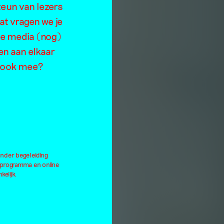
teun van lezers
at vragen we je
de media (nog)
en aan elkaar
je ook mee?
onder begeleiding
lprogramma en online
kelijk.