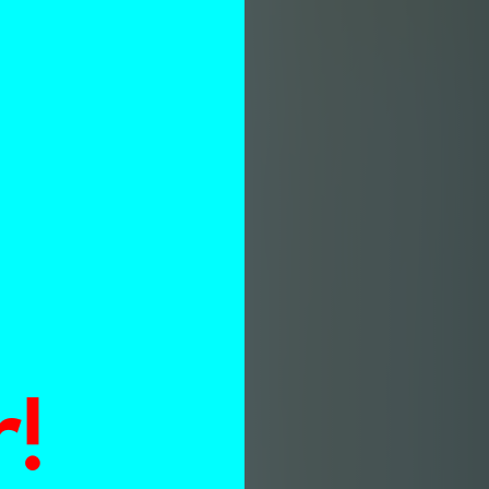
n
!
fd