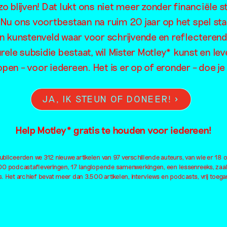
o blijven! Dat lukt ons niet meer zonder financiële s
en gedaan
. Nu ons voortbestaan na ruim 20 jaar op het spel sta
en kunstenveld waar voor schrijvende en reflecteren
rele subsidie bestaat, wil Mister Motley* kunst en lev
open – voor iedereen. Het is er op of eronder – doe 
JA, IK STEUN OF DONEER!
Help Motley* gratis te houden voor iedereen!
bliceerden we 312 nieuwe artikelen van 97 verschillende auteurs, van wie er 18 
100 podcastafleveringen, 17 langlopende samenwerkingen, een lessenreeks, zaa
. Het archief bevat meer dan 3.500 artikelen, interviews en podcasts, vrij toegan