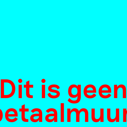
Dit is gee
betaalmuur
tap 1 gedur