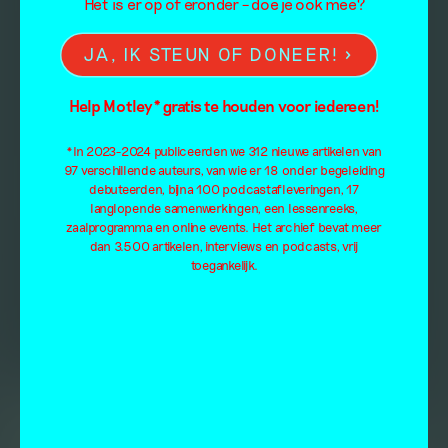
Het is er op of eronder – doe je ook mee?
JA, IK STEUN OF DONEER!
Help Motley* gratis te houden voor iedereen!
*In 2023-2024 publiceerden we 312 nieuwe artikelen van
97 verschillende auteurs, van wie er 18 onder begeleiding
debuteerden, bijna 100 podcastafleveringen, 17
langlopende samenwerkingen, een lessenreeks,
zaalprogramma en online events. Het archief bevat meer
dan 3.500 artikelen, interviews en podcasts, vrij
toegankelijk.