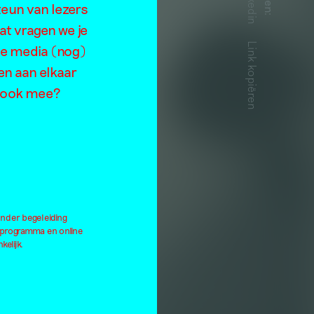
Linkedin
teun van lezers
:
–
at vragen we je
Link kopiëren
de media (nog)
en aan elkaar
k
je ook mee?
ds
onder begeleiding
lprogramma en online
kelijk.