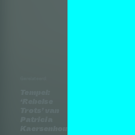
Gerelateerd:
Tempel:
‘Rebelse
Trots’ van
Patricia
Kaersenhout