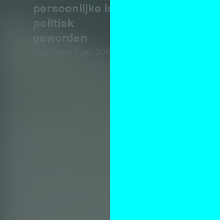
persoonlijke is
politiek
geworden
Rob Perrée
7 juni 2018