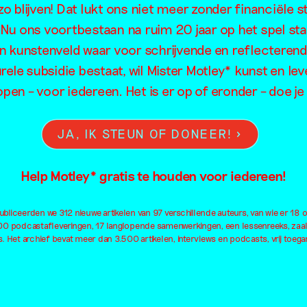
o blijven! Dat lukt ons niet meer zonder financiële s
ook de tijd? 
. Nu ons voortbestaan na ruim 20 jaar op het spel sta
en kunstenveld waar voor schrijvende en reflecteren
rele subsidie bestaat, wil Mister Motley* kunst en lev
over het wer
open – voor iedereen. Het is er op of eronder – doe 
an Yael Davi
JA, IK STEUN OF DONEER!
Help Motley* gratis te houden voor iedereen!
bliceerden we 312 nieuwe artikelen van 97 verschillende auteurs, van wie er 18 
100 podcastafleveringen, 17 langlopende samenwerkingen, een lessenreeks, zaa
. Het archief bevat meer dan 3.500 artikelen, interviews en podcasts, vrij toegan