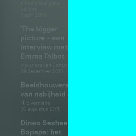
Simone Atangana
Bekono
3 april 2019
‘The bigger
picture – een
interview met
Emma Talbot
Alexandra van Ditmars
29 december 2018
Beeldhouwers
van nabijheid
Milo Vermeire
30 augustus 2018
Dineo Seshee
Bopape: het