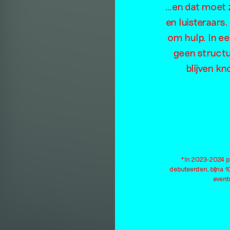
…en dat moet z
en luisteraars
om hulp. In e
geen structu
blijven kn
v
*In 2023-2024 pu
debuteerden, bijna 
events