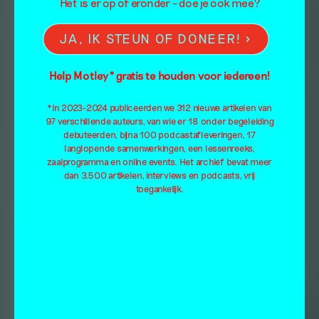
Het is er op of eronder – doe je ook mee?
JA, IK STEUN OF DONEER!
Help Motley* gratis te houden voor iedereen!
*In 2023-2024 publiceerden we 312 nieuwe artikelen van
97 verschillende auteurs, van wie er 18 onder begeleiding
debuteerden, bijna 100 podcastafleveringen, 17
langlopende samenwerkingen, een lessenreeks,
zaalprogramma en online events. Het archief bevat meer
dan 3.500 artikelen, interviews en podcasts, vrij
toegankelijk.