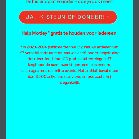
Het is er op of eronder – doe je ook mee?
JA, IK STEUN OF DONEER!
Help Motley* gratis te houden voor iedereen!
*In 2023-2024 publiceerden we 312 nieuwe artikelen van
97 verschillende auteurs, van wie er 18 onder begeleiding
debuteerden, bijna 100 podcastafleveringen, 17
langlopende samenwerkingen, een lessenreeks,
zaalprogramma en online events. Het archief bevat meer
dan 3.500 artikelen, interviews en podcasts, vrij
toegankelijk.