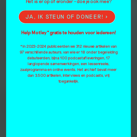
Het is er op of eronder – doe je ook mee?
JA, IK STEUN OF DONEER!
Help Motley* gratis te houden voor iedereen!
*In 2023-2024 publiceerden we 312 nieuwe artikelen van
97 verschillende auteurs, van wie er 18 onder begeleiding
debuteerden, bijna 100 podcastafleveringen, 17
langlopende samenwerkingen, een lessenreeks,
zaalprogramma en online events. Het archief bevat meer
dan 3.500 artikelen, interviews en podcasts, vrij
toegankelijk.