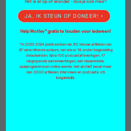
Doorzoek de artikelen van Mister Motley
Het is er op of eronder – doe je ook mee?
op:
JA, IK STEUN OF DONEER!
Categorieën
Help Motley* gratis te houden voor iedereen!
Column
Tentoonstellingsbespreking
*In 2023-2024 publiceerden we 312 nieuwe artikelen van
Essay
Video
97 verschillende auteurs, van wie er 18 onder begeleiding
Interview
Overig
debuteerden, bijna 100 podcastafleveringen, 17
Podcast
Advertisement*
langlopende samenwerkingen, een lessenreeks,
zaalprogramma en online events. Het archief bevat meer
Online tentoonstelling
Alle categorieën
dan 3.500 artikelen, interviews en podcasts, vrij
Scriptie
toegankelijk.
Thema's
Absurdisme
Intimiteit
Arbeid
Kapitalisme
Architectuur
Kleding
Collectiviteit
Kleur