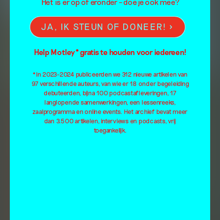
Het is er op of eronder – doe je ook mee?
JA, IK STEUN OF DONEER!
Help Motley* gratis te houden voor iedereen!
*In 2023-2024 publiceerden we 312 nieuwe artikelen van
97 verschillende auteurs, van wie er 18 onder begeleiding
debuteerden, bijna 100 podcastafleveringen, 17
langlopende samenwerkingen, een lessenreeks,
zaalprogramma en online events. Het archief bevat meer
dan 3.500 artikelen, interviews en podcasts, vrij
toegankelijk.