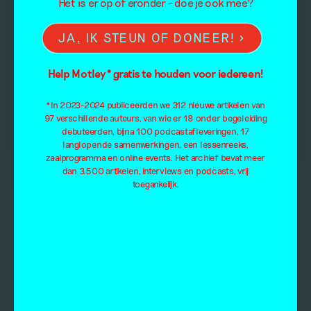
Het is er op of eronder – doe je ook mee?
JA, IK STEUN OF DONEER!
Help Motley* gratis te houden voor iedereen!
*In 2023-2024 publiceerden we 312 nieuwe artikelen van
97 verschillende auteurs, van wie er 18 onder begeleiding
debuteerden, bijna 100 podcastafleveringen, 17
langlopende samenwerkingen, een lessenreeks,
zaalprogramma en online events. Het archief bevat meer
dan 3.500 artikelen, interviews en podcasts, vrij
toegankelijk.