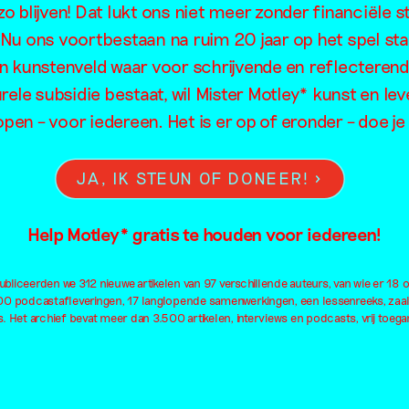
ZWART OP WI
o blijven! Dat lukt ons niet meer zonder financiële s
. Nu ons voortbestaan na ruim 20 jaar op het spel sta
en kunstenveld waar voor schrijvende en reflecteren
rele subsidie bestaat, wil Mister Motley* kunst en lev
open – voor iedereen. Het is er op of eronder – doe 
JA, IK STEUN OF DONEER!
Help Motley* gratis te houden voor iedereen!
bliceerden we 312 nieuwe artikelen van 97 verschillende auteurs, van wie er 18 
100 podcastafleveringen, 17 langlopende samenwerkingen, een lessenreeks, zaa
. Het archief bevat meer dan 3.500 artikelen, interviews en podcasts, vrij toegan