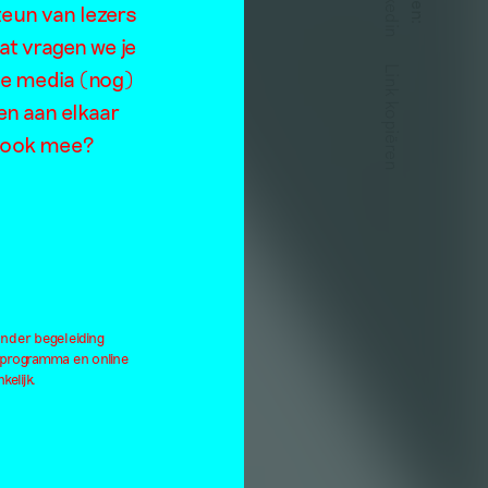
Linkedin
T
teun van lezers
:
at vragen we je
Link kopiëren
de media (nog)
en aan elkaar
je ook mee?
onder begeleiding
lprogramma en online
kelijk.