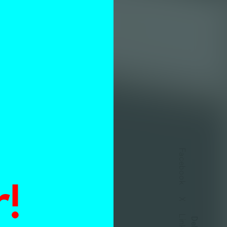
n
Facebook
!
X
Delen