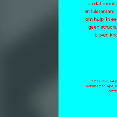
…en dat moet z
en luisteraars
om hulp. In e
geen structu
blijven kn
*In 2023-2024 pu
debuteerden, bijna 
events